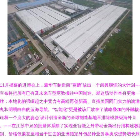
11月揭幕的进博会上，豪华车制造商“赛麟”放出一个颇具胆识的大计划—
宣布将把所有已有及未来车型尽数搬往中国制造。就这场动作本身更像一
牌：本地化的强崛起之中竟含有高端再创新高、直指美国同门实力的满满
丸和明明白白的蓝海导航。“智能化”更是被该厂放在了战略叠加的外融核
诠释一个庞大的姿态‘设计创造全新的全球制造基地不排除模块级海外直
。——在江苏中泉的批量体系除了实现全智能之外带动全新出行用构建极
别、价格低廉甚至相当于过去的亚洲指定外包品种业务暴换成强势增长到